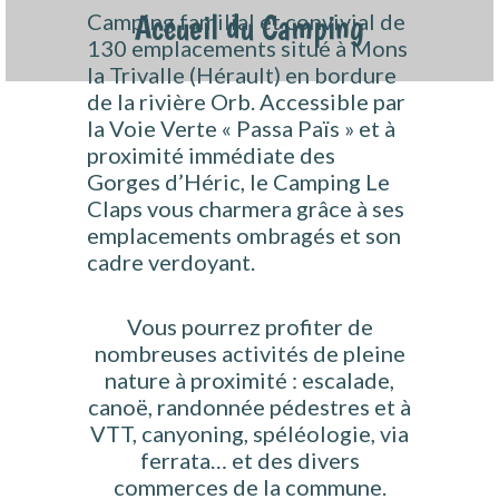
Camping familial et convivial de
Accueil du Camping
130 emplacements situé à Mons
la Trivalle (Hérault) en bordure
de la rivière Orb. Accessible par
la Voie Verte « Passa Païs » et à
proximité immédiate des
Gorges d’Héric, le Camping Le
Claps vous charmera grâce à ses
emplacements ombragés et son
cadre verdoyant.
Vous pourrez profiter de
nombreuses activités de pleine
nature à proximité : escalade,
canoë, randonnée pédestres et à
VTT, canyoning, spéléologie, via
ferrata… et des divers
commerces de la commune.